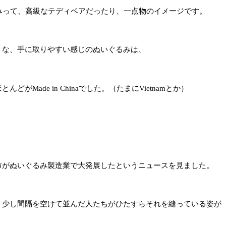
のぬいぐるみって、高級なテディベアだったり、一点物のイメージです。
うな、手に取りやすい感じのぬいぐるみは、
がMade in Chinaでした。（たまにVietnamとか）
市がぬいぐるみ製造業で大発展したというニュースを見ました。
、少し間隔を空けて並んだ人たちがひたすらそれを縫っている姿が