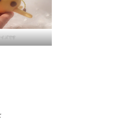
サイズです
て